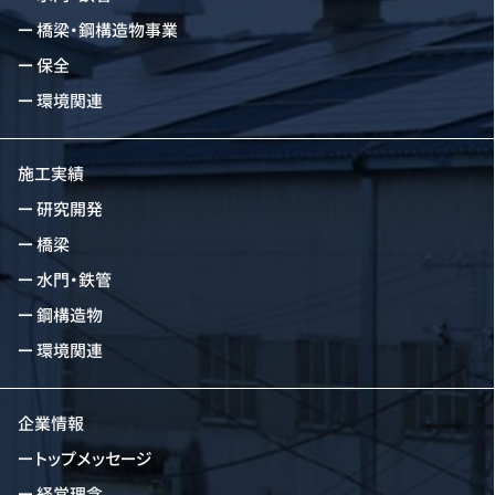
橋梁・鋼構造物事業
保全
環境関連
施工実績
研究開発
橋梁
水門・鉄管
鋼構造物
環境関連
企業情報
トップメッセージ
経営理念