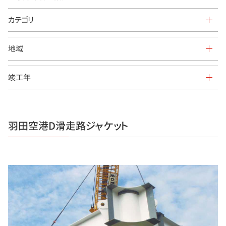
カテゴリ
すべて
地域
研究開発
すべて
竣工年
橋梁
-
すべて
水門・鉄管
北海道
2023
鋼構造物
羽田空港D滑走路ジャケット
東北地方
2021
環境関連
関東地方
2020
北陸地方
2019
東海地方
2018
近畿地方
2017