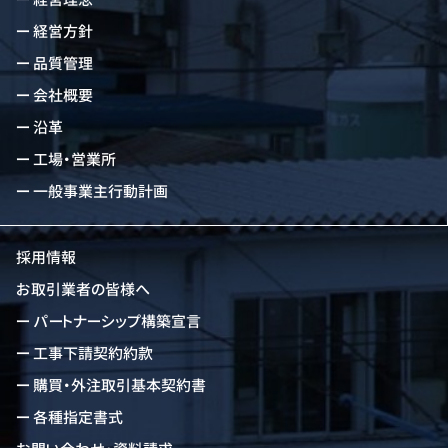
経営方針
品質管理
会社概要
沿革
工場・営業所
一般事業主行動計画
採用情報
お取引業者の皆様へ
パートナーシップ構築宣言
工事下請契約約款
購買・外注取引基本契約書
各種指定書式