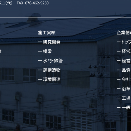
1511（代） FAX：076-462-9250
施工実績
企業情
研究開発
トッ
業
橋梁
経営
水門・鉄管
経営
鋼構造物
品質
環境関連
会社
沿革
工場
一般