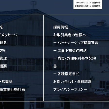
報
採用情報
プメッセージ
お取引業者の皆様へ
理念
パートナーシップ構築宣言
方針
工事下請契約約款
管理
購買・外注取引基本契約
概要
書
各種指定書式
・営業所
お問い合わせ・資料請求
事業主行動計画
プライバシーポリシー