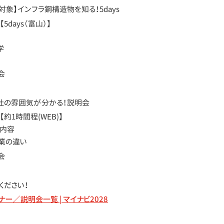
対象】インフラ鋼構造物を知る！5days
days（富山）】
学
会
社の雰囲気が分かる！説明会
約1時間程(WEB)】
務内容
業の違い
会
ください！
ナー／説明会一覧 | マイナビ2028