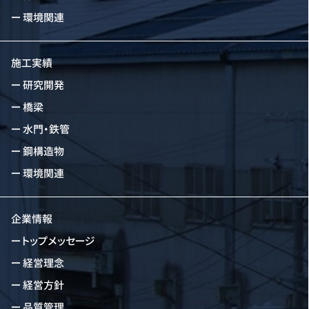
環境関連
施工実績
研究開発
橋梁
水門・鉄管
鋼構造物
環境関連
企業情報
トップメッセージ
経営理念
経営方針
品質管理